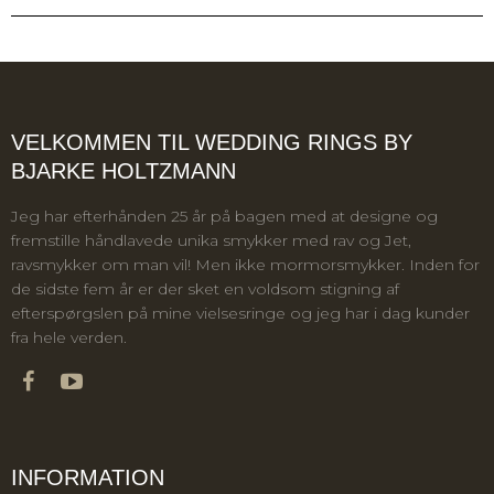
VELKOMMEN TIL WEDDING RINGS BY
BJARKE HOLTZMANN
Jeg har efterhånden 25 år på bagen med at designe og
fremstille håndlavede unika smykker med rav og Jet,
ravsmykker om man vil! Men ikke mormorsmykker. Inden for
de sidste fem år er der sket en voldsom stigning af
efterspørgslen på mine vielsesringe og jeg har i dag kunder
fra hele verden.
INFORMATION