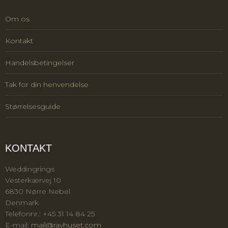
Om os
Kontakt
Handelsbetingelser
Tak for din henvendelse
Størrelsesguide
KONTAKT
Weddingrings
Vesterkærvej 10
6830 Nørre Nebel
Denmark
Telefonnr.
:
+45 31 14 84 25
E-mail
:
mail@ravhuset.com