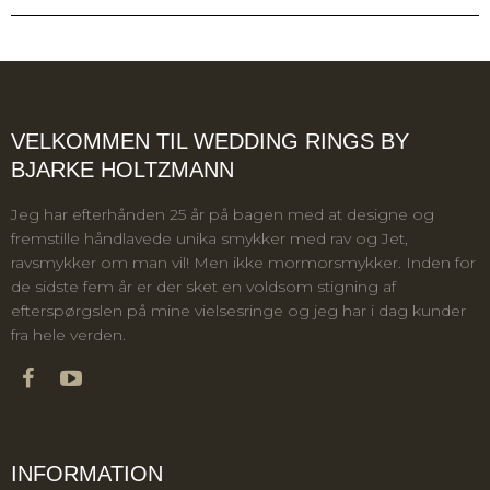
VELKOMMEN TIL WEDDING RINGS BY
BJARKE HOLTZMANN
Jeg har efterhånden 25 år på bagen med at designe og
fremstille håndlavede unika smykker med rav og Jet,
ravsmykker om man vil! Men ikke mormorsmykker. Inden for
de sidste fem år er der sket en voldsom stigning af
efterspørgslen på mine vielsesringe og jeg har i dag kunder
fra hele verden.
INFORMATION