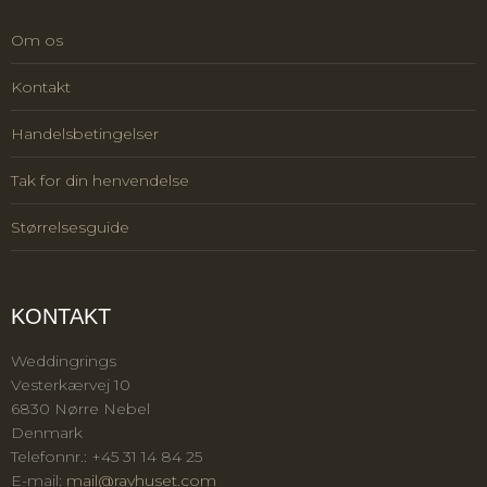
Om os
Kontakt
Handelsbetingelser
Tak for din henvendelse
Størrelsesguide
KONTAKT
Weddingrings
Vesterkærvej 10
6830 Nørre Nebel
Denmark
Telefonnr.
:
+45 31 14 84 25
E-mail
:
mail@ravhuset.com