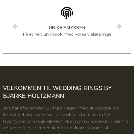
UNIKA SMYKKER
Få et helt unik look med vores vielsesringe
VELKOMMEN TIL WEDDING RINGS BY
BJARKE HOLTZMANN
Jeg har efterhånden 25 år på bagen med at designe og
fremstille håndlavede unika smykker med rav og Jet,
ravsmykker om man vil! Men ikke mormorsmykker. Inden for
de sidste fem år er der sket en voldsom stigning af