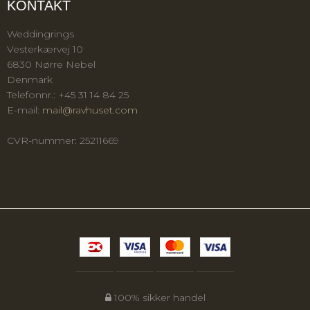
KONTAKT
Weddingrings
Vesterkærvej 10
6830 Nørre Nebel
Denmark
Telefonnr.
:
+45 31 14 84 25
E-mail
:
mail@ravhuset.com
CVR-nummer
:
25211669
100% sikker handel