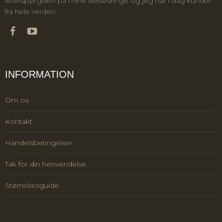
efterspørgslen på mine vielsesringe og jeg har i dag kunder
fra hele verden.
INFORMATION
Om os
Kontakt
Handelsbetingelser
Tak for din henvendelse
Størrelsesguide