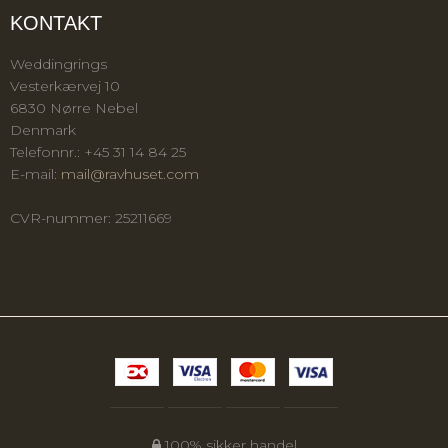
KONTAKT
Weddingrings
Vesterkærvej 10
6830 Nørre Nebel
Denmark
Telefonnr.
:
+45 31 14 84 25
E-mail
:
mail@ravhuset.com
CVR-nummer
:
25211669
100% sikker handel