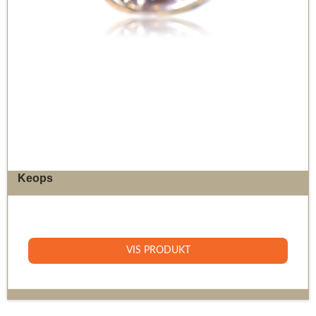
Keops
8.400 DKK
VIS PRODUKT