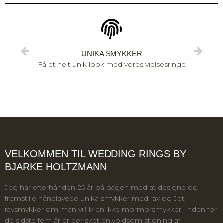
UNIKA SMYKKER
Få et helt unik look med vores vielsesringe
VELKOMMEN TIL WEDDING RINGS BY
BJARKE HOLTZMANN
Jeg har efterhånden 25 år på bagen med at designe og
fremstille håndlavede unika smykker med rav og Jet,
ravsmykker om man vil! Men ikke mormorsmykker. Inden for
de sidste fem år er der sket en voldsom stigning af