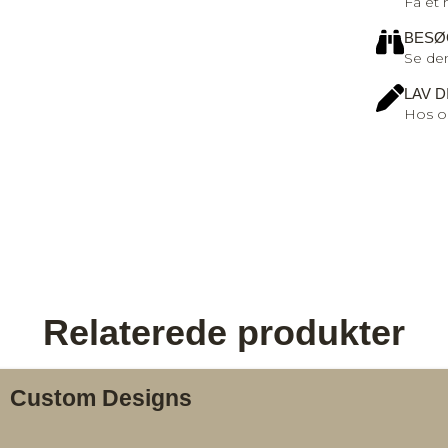
Få et 
BESØ
Se den
LAV D
Hos os
Relaterede produkter
Custom Designs