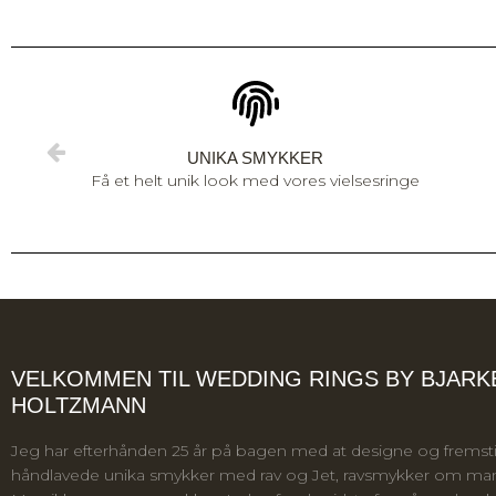
UNIKA SMYKKER
Få et helt unik look med vores vielsesringe
VELKOMMEN TIL WEDDING RINGS BY BJARK
HOLTZMANN
Jeg har efterhånden 25 år på bagen med at designe og fremsti
håndlavede unika smykker med rav og Jet, ravsmykker om man 