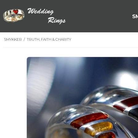
S
SMYKKER
/
TRUTH, FAITH & CHARITY