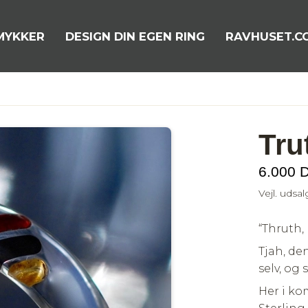
MYKKER
DESIGN DIN EGEN RING
RAVHUSET.C
Tru
6.000 
Vejl. udsa
“Thruth,
Tjah, de
selv, og 
Her i ko