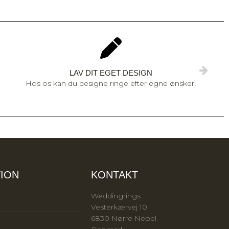
LAV DIT EGET DESIGN
Hos os kan du designe ringe efter egne ønsker!
ION
KONTAKT
Weddingrings
Vesterkærvej 10
6830 Nørre Nebel