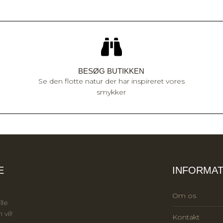
BESØG BUTIKKEN
Se den flotte natur der har inspireret vores
smykker
E
INFORMAT
Om os
lle
vil!
Kontakt