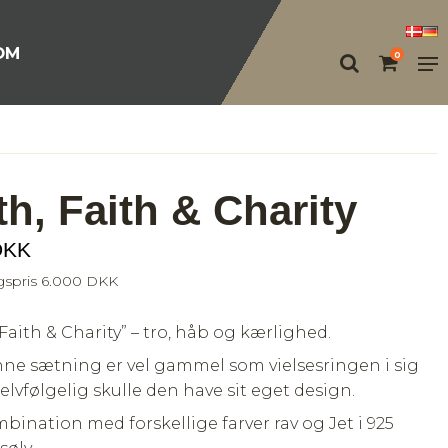
OM
0
th, Faith & Charity
DKK
lgspris 6.000 DKK
 Faith & Charity” – tro, håb og kærlighed.
nne sætning er vel gammel som vielsesringen i sig
selvfølgelig skulle den have sit eget design.
mbination med forskellige farver rav og Jet i 925