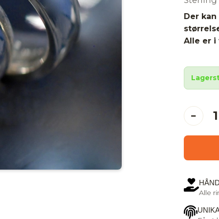
Sterling 
Der kan 
størrels
Alle er 
Lagerst
HÅND
Alle 
UNIK